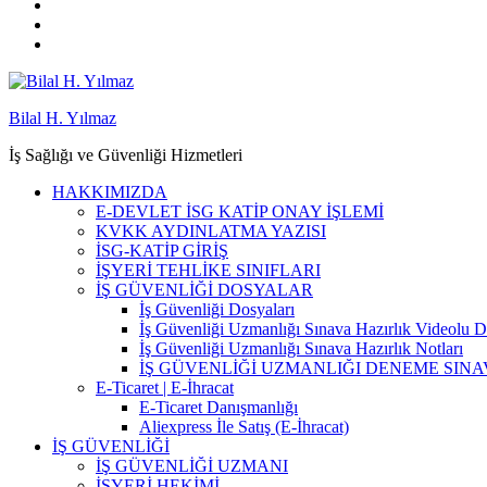
Bilal H. Yılmaz
İş Sağlığı ve Güvenliği Hizmetleri
HAKKIMIZDA
E-DEVLET İSG KATİP ONAY İŞLEMİ
KVKK AYDINLATMA YAZISI
İSG-KATİP GİRİŞ
İŞYERİ TEHLİKE SINIFLARI
İŞ GÜVENLİĞİ DOSYALAR
İş Güvenliği Dosyaları
İş Güvenliği Uzmanlığı Sınava Hazırlık Videolu D
İş Güvenliği Uzmanlığı Sınava Hazırlık Notları
İŞ GÜVENLİĞİ UZMANLIĞI DENEME SINA
E-Ticaret | E-İhracat
E-Ticaret Danışmanlığı
Aliexpress İle Satış (E-İhracat)
İŞ GÜVENLİĞİ
İŞ GÜVENLİĞİ UZMANI
İŞYERİ HEKİMİ