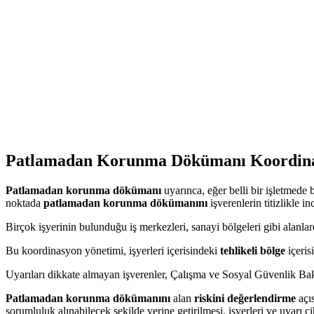
Patlamadan Korunma Dökümanı
Koordin
Patlamadan korunma dökümanı
uyarınca, eğer belli bir işletmede
noktada
patlamadan korunma dökümanını
işverenlerin titizlikle 
Birçok işyerinin bulunduğu iş merkezleri, sanayi bölgeleri gibi alanlar
Bu koordinasyon yönetimi, işyerleri içerisindeki
tehlikeli bölge
içeris
Uyarıları dikkate almayan işverenler, Çalışma ve Sosyal Güvenlik Baka
Patlamadan korunma dökümanını
alan
riskini değerlendirme
açıs
sorumluluk alınabilecek şekilde yerine getirilmesi, işyerleri ve uyarı