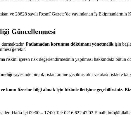
de çıkan ve 28628 sayılı Resmî Gazete’de yayımlanan İş Ekipmanlarının
liği
Güncellenmesi
e durmaktadır.
Patlamadan korunma dökümanı yönetmelik
işin başl
nmesi gerekir.
ama riskini içeren risk değerlendirmesinin yapılması hakkındaki bütün d
meliği
sayesinde birçok riskin önüne geçilmiş olur ve olası risklere kar
nu üzerine bilgi almak için bizimle iletişime geçebilirsiniz. Bi
atleri Hafta İçi 09:00 – 17:00 Tel: 0216 622 47 02 Email: info@bilalh