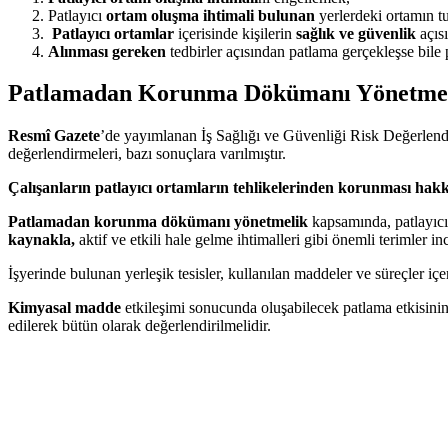
Patlayıcı
ortam oluşma ihtimali bulunan
yerlerdeki ortamın t
Patlayıcı ortamlar
içerisinde kişilerin
sağlık ve güvenlik
açıs
Alınması gereken
tedbirler açısından patlama gerçekleşse bile p
Patlamadan Korunma Dökümanı Yönetme
Resmî Gazete
’de yayımlanan İş Sağlığı ve Güvenliği Risk Değerlend
değerlendirmeleri, bazı sonuçlara varılmıştır.
Çalışanların patlayıcı ortamların tehlikelerinden korunması ha
Patlamadan korunma dökümanı yönetmelik
kapsamında, patlayıcı 
kaynakla,
aktif ve etkili hale gelme ihtimalleri gibi önemli terimler inc
İşyerinde bulunan yerleşik tesisler, kullanılan maddeler ve süreçler 
Kimyasal madde
etkileşimi sonucunda oluşabilecek patlama etkisinin
edilerek bütün olarak değerlendirilmelidir.