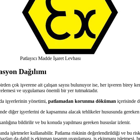
Patlayıcı Madde İşaret Levhası
asyon Dağılımı
 birden çok işverene ait çalışan sayısı bulunuyor ise, her işveren birey
incelemesi ve uygulaması önemli bir yer tutmaktadır.
da işyerlerinin yönetimi,
patlamadan korunma döküman
içerisinde d
inde diğer işyerlerini de kapsamına alacak tehlikeler hususunda gereken te
nlığına bildirilir ve bu konuda yapılması gereken hususlar izlenir.
ında işletmeler kullanabilir. Patlama riskinin değerlendirildiği ve bu ri
 cihazları da dahil iş ekipman tasarım uygulaması, iş ekipmanı işletmesi