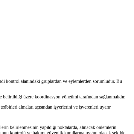
 kendi kontrol alanındaki gruplardan ve eylemlerden sorumludur. Bu
e belirtildiği üzere koordinasyon yönetimi tarafından sağlanmalıdır.
dbirleri almaları açısından işyerlerini ve işverenleri uyarır.
sklerin belirlenmesinin yapıldığı noktalarda, alınacak önlemlerin
, bunun kontrolü ve bakımı güvenlik kurallarına uygun olacak şekilde