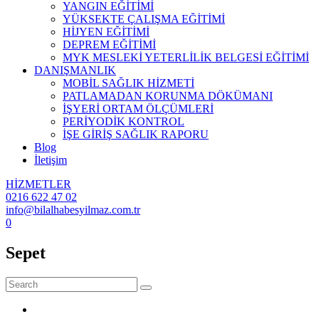
YANGIN EĞİTİMİ
YÜKSEKTE ÇALIŞMA EĞİTİMİ
HİJYEN EĞİTİMİ
DEPREM EĞİTİMİ
MYK MESLEKİ YETERLİLİK BELGESİ EĞİTİMİ
DANIŞMANLIK
MOBİL SAĞLIK HİZMETİ
PATLAMADAN KORUNMA DÖKÜMANI
İŞYERİ ORTAM ÖLÇÜMLERİ
PERİYODİK KONTROL
İŞE GİRİŞ SAĞLIK RAPORU
Blog
İletişim
HİZMETLER
0216 622 47 02
info@bilalhabesyilmaz.com.tr
0
Sepet