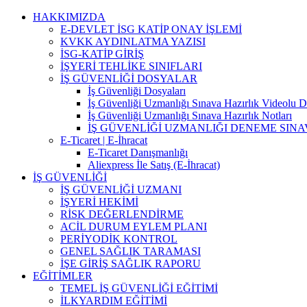
Skip
HAKKIMIZDA
to
E-DEVLET İSG KATİP ONAY İŞLEMİ
content
KVKK AYDINLATMA YAZISI
İSG-KATİP GİRİŞ
İŞYERİ TEHLİKE SINIFLARI
İŞ GÜVENLİĞİ DOSYALAR
İş Güvenliği Dosyaları
İş Güvenliği Uzmanlığı Sınava Hazırlık Videolu D
İş Güvenliği Uzmanlığı Sınava Hazırlık Notları
İŞ GÜVENLİĞİ UZMANLIĞI DENEME SINA
E-Ticaret | E-İhracat
E-Ticaret Danışmanlığı
Aliexpress İle Satış (E-İhracat)
İŞ GÜVENLİĞİ
İŞ GÜVENLİĞİ UZMANI
İŞYERİ HEKİMİ
RİSK DEĞERLENDİRME
ACİL DURUM EYLEM PLANI
PERİYODİK KONTROL
GENEL SAĞLIK TARAMASI
İŞE GİRİŞ SAĞLIK RAPORU
EĞİTİMLER
TEMEL İŞ GÜVENLİĞİ EĞİTİMİ
İLKYARDIM EĞİTİMİ