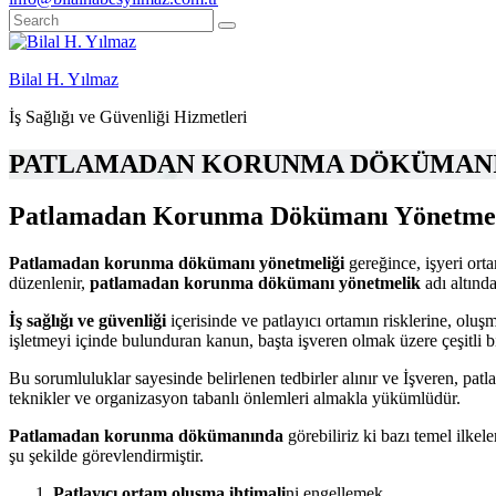
Bilal H. Yılmaz
İş Sağlığı ve Güvenliği Hizmetleri
PATLAMADAN KORUNMA DÖKÜMANI 
Patlamadan Korunma Dökümanı Yönetmel
Patlamadan korunma dökümanı yönetmeliği
gereğince, işyeri ort
düzenlenir,
patlamadan korunma dökümanı yönetmelik
adı altında
İş sağlığı ve güvenliği
içerisinde ve patlayıcı ortamın risklerine, oluş
işletmeyi içinde bulunduran kanun, başta işveren olmak üzere çeşitli 
Bu sorumluluklar sayesinde belirlenen tedbirler alınır ve İşveren, p
teknikler ve organizasyon tabanlı önlemleri almakla yükümlüdür.
Patlamadan korunma dökümanında
görebiliriz ki bazı temel ilke
şu şekilde görevlendirmiştir.
Patlayıcı ortam oluşma ihtimali
ni engellemek,