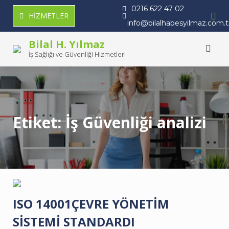
Skip
0216 622 47 02
HİZMETLER
to
info@bilalhabesyilmaz.com.t
content
Bilal H. Yılmaz
İş Sağlığı ve Güvenliği Hizmetleri
Etiket:
İş Güvenliği analizi
ISO 14001ÇEVRE YÖNETİM
SİSTEMİ STANDARDI