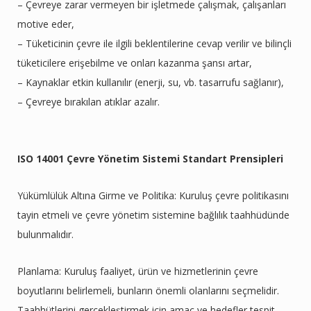
– Çevreye zarar vermeyen bir işletmede çalışmak, çalışanları
motive eder,
– Tüketicinin çevre ile ilgili beklentilerine cevap verilir ve bilinçli
tüketicilere erişebilme ve onları kazanma şansı artar,
– Kaynaklar etkin kullanılır (enerji, su, vb. tasarrufu sağlanır),
– Çevreye bırakılan atıklar azalır.
ISO 14001 Çevre Yönetim Sistemi Standart Prensipleri
Yükümlülük Altına Girme ve Politika: Kuruluş çevre politikasını
tayin etmeli ve çevre yönetim sistemine bağlılık taahhüdünde
bulunmalıdır.
Planlama: Kuruluş faaliyet, ürün ve hizmetlerinin çevre
boyutlarını belirlemeli, bunların önemli olanlarını seçmelidir.
Taahhütlerini gerçekleştirmek için amaç ve hedefler tespit