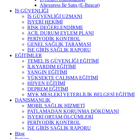
Aliexpress İle Satış (E-İhracat)
İŞ GÜVENLİĞİ
İŞ GÜVENLİĞİ UZMANI
İŞYERİ HEKİMİ
RİSK DEĞERLENDİRME
ACİL DURUM EYLEM PLANI
PERİYODİK KONTROL
GENEL SAĞLIK TARAMASI
İŞE GİRİŞ SAĞLIK RAPORU
EĞİTİMLER
TEMEL İŞ GÜVENLİĞİ EĞİTİMİ
İLKYARDIM EĞİTİMİ
YANGIN EĞİTİMİ
YÜKSEKTE ÇALIŞMA EĞİTİMİ
HİJYEN EĞİTİMİ
DEPREM EĞİTİMİ
MYK MESLEKİ YETERLİLİK BELGESİ EĞİTİMİ
DANIŞMANLIK
MOBİL SAĞLIK HİZMETİ
PATLAMADAN KORUNMA DÖKÜMANI
İŞYERİ ORTAM ÖLÇÜMLERİ
PERİYODİK KONTROL
İŞE GİRİŞ SAĞLIK RAPORU
Blog