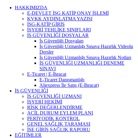
Skip
HAKKIMIZDA
to
E-DEVLET İSG KATİP ONAY İŞLEMİ
content
KVKK AYDINLATMA YAZISI
İSG-KATİP GİRİŞ
İŞYERİ TEHLİKE SINIFLARI
İŞ GÜVENLİĞİ DOSYALAR
İş Güvenliği Dosyaları
İş Güvenliği Uzmanlığı Sınava Hazırlık Videolu
Dersler
İş Güvenliği Uzmanlığı Sınava Hazırlık Notları
İŞ GÜVENLİĞİ UZMANLIĞI DENEME
SINAVI
E-Ticaret | E-İhracat
E-Ticaret Danışmanlığı
Aliexpress İle Satış (E-İhracat)
İŞ GÜVENLİĞİ
İŞ GÜVENLİĞİ UZMANI
İŞYERİ HEKİMİ
RİSK DEĞERLENDİRME
ACİL DURUM EYLEM PLANI
PERİYODİK KONTROL
GENEL SAĞLIK TARAMASI
İŞE GİRİŞ SAĞLIK RAPORU
EĞİTİMLER