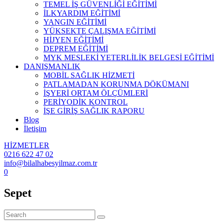
TEMEL İŞ GÜVENLİĞİ EĞİTİMİ
İLKYARDIM EĞİTİMİ
YANGIN EĞİTİMİ
YÜKSEKTE ÇALIŞMA EĞİTİMİ
HİJYEN EĞİTİMİ
DEPREM EĞİTİMİ
MYK MESLEKİ YETERLİLİK BELGESİ EĞİTİMİ
DANIŞMANLIK
MOBİL SAĞLIK HİZMETİ
PATLAMADAN KORUNMA DÖKÜMANI
İŞYERİ ORTAM ÖLÇÜMLERİ
PERİYODİK KONTROL
İŞE GİRİŞ SAĞLIK RAPORU
Blog
İletişim
HİZMETLER
0216 622 47 02
info@bilalhabesyilmaz.com.tr
0
Sepet