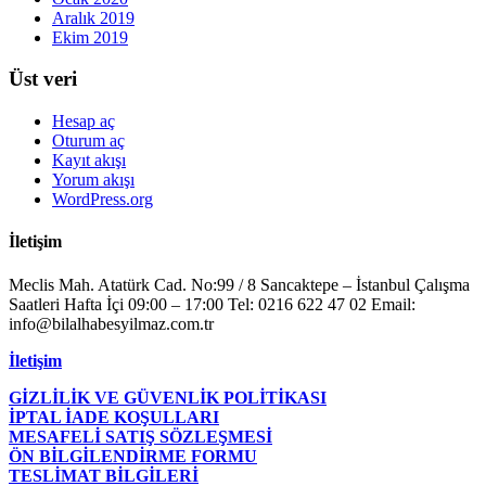
Aralık 2019
Ekim 2019
Üst veri
Hesap aç
Oturum aç
Kayıt akışı
Yorum akışı
WordPress.org
İletişim
Meclis Mah. Atatürk Cad. No:99 / 8 Sancaktepe – İstanbul Çalışma
Saatleri Hafta İçi 09:00 – 17:00 Tel: 0216 622 47 02 Email:
info@bilalhabesyilmaz.com.tr
İletişim
GİZLİLİK VE GÜVENLİK POLİTİKASI
İPTAL İADE KOŞULLARI
MESAFELİ SATIŞ SÖZLEŞMESİ
ÖN BİLGİLENDİRME FORMU
TESLİMAT BİLGİLERİ