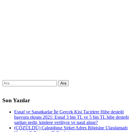
Arama:
Son Yazılar
Esnaf ve Sanatkarlar İle Gerçek Kişi Tacirlere Hibe desteği
başvuru ekranı 2021: Esnaf 3 bin TL ve 5 bin TL hibe desteği
şartları nedir, kimlere veriliyor ve nasıl alınır?
(ÇÖZÜLDÜ) Çalıştığınız Şirket Adres Bilgisine Ulaşılamadı