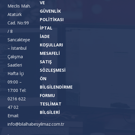
VE
Meclis Mah.
GÜVENLİK
Atatürk
POLİTİKASI
Cad. No:99
İPTAL
/ 8
İADE
Sancaktepe
KOŞULLARI
– İstanbul
MESAFELİ
Çalışma
SATIŞ
Saatleri
SÖZLEŞMESİ
Hafta İçi
ÖN
09:00 –
BİLGİLENDİRME
17:00 Tel:
FORMU
0216 622
TESLİMAT
47 02
BİLGİLERİ
Email:
info@bilalhabesyilmaz.com.tr