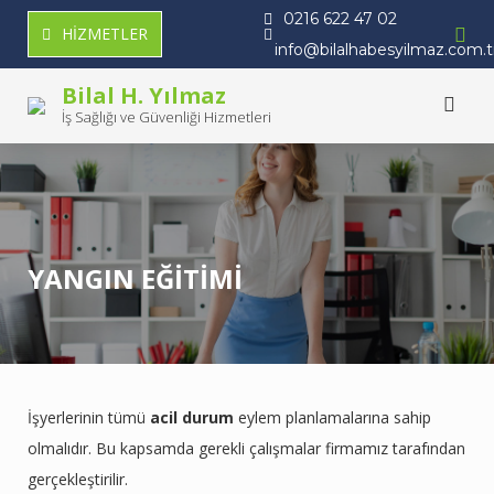
Skip
0216 622 47 02
HİZMETLER
to
info@bilalhabesyilmaz.com.t
content
Bilal H. Yılmaz
İş Sağlığı ve Güvenliği Hizmetleri
YANGIN EĞİTİMİ
İşyerlerinin tümü
acil durum
eylem planlamalarına sahip
olmalıdır. Bu kapsamda gerekli çalışmalar firmamız tarafından
gerçekleştirilir.