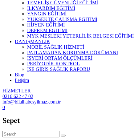
TEMEL İŞ GÜVENLİĞİ EĞİTİMİ
İLKYARDIM EĞİTİMİ
YANGIN EĞİTİMİ
YÜKSEKTE ÇALIŞMA EĞİTİMİ
HİJYEN EĞİTİMİ
DEPREM EĞİTİMİ
MYK MESLEKİ YETERLİLİK BELGESİ EĞİTİMİ
DANIŞMANLIK
MOBİL SAĞLIK HİZMETİ
PATLAMADAN KORUNMA DÖKÜMANI
İŞYERİ ORTAM ÖLÇÜMLERİ
PERİYODİK KONTROL
İŞE GİRİŞ SAĞLIK RAPORU
Blog
İletişim
HİZMETLER
0216 622 47 02
info@bilalhabesyilmaz.com.tr
0
Sepet