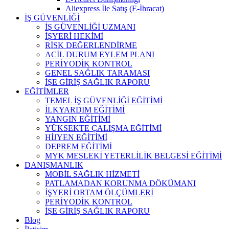
Aliexpress İle Satış (E-İhracat)
İŞ GÜVENLİĞİ
İŞ GÜVENLİĞİ UZMANI
İŞYERİ HEKİMİ
RİSK DEĞERLENDİRME
ACİL DURUM EYLEM PLANI
PERİYODİK KONTROL
GENEL SAĞLIK TARAMASI
İŞE GİRİŞ SAĞLIK RAPORU
EĞİTİMLER
TEMEL İŞ GÜVENLİĞİ EĞİTİMİ
İLKYARDIM EĞİTİMİ
YANGIN EĞİTİMİ
YÜKSEKTE ÇALIŞMA EĞİTİMİ
HİJYEN EĞİTİMİ
DEPREM EĞİTİMİ
MYK MESLEKİ YETERLİLİK BELGESİ EĞİTİMİ
DANIŞMANLIK
MOBİL SAĞLIK HİZMETİ
PATLAMADAN KORUNMA DÖKÜMANI
İŞYERİ ORTAM ÖLÇÜMLERİ
PERİYODİK KONTROL
İŞE GİRİŞ SAĞLIK RAPORU
Blog