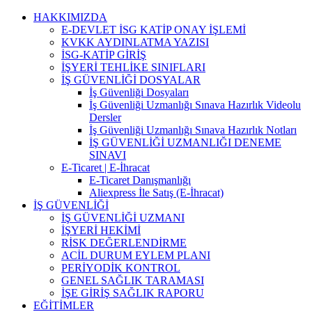
Skip
HAKKIMIZDA
to
E-DEVLET İSG KATİP ONAY İŞLEMİ
content
KVKK AYDINLATMA YAZISI
İSG-KATİP GİRİŞ
İŞYERİ TEHLİKE SINIFLARI
İŞ GÜVENLİĞİ DOSYALAR
İş Güvenliği Dosyaları
İş Güvenliği Uzmanlığı Sınava Hazırlık Videolu
Dersler
İş Güvenliği Uzmanlığı Sınava Hazırlık Notları
İŞ GÜVENLİĞİ UZMANLIĞI DENEME
SINAVI
E-Ticaret | E-İhracat
E-Ticaret Danışmanlığı
Aliexpress İle Satış (E-İhracat)
İŞ GÜVENLİĞİ
İŞ GÜVENLİĞİ UZMANI
İŞYERİ HEKİMİ
RİSK DEĞERLENDİRME
ACİL DURUM EYLEM PLANI
PERİYODİK KONTROL
GENEL SAĞLIK TARAMASI
İŞE GİRİŞ SAĞLIK RAPORU
EĞİTİMLER