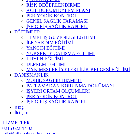
RİSK DEĞERLENDİRME
ACİL DURUM EYLEM PLANI
PERİYODİK KONTROL
GENEL SAĞLIK TARAMASI
İŞE GİRİŞ SAĞLIK RAPORU
EĞİTİMLER
TEMEL İŞ GÜVENLİĞİ EĞİTİMİ
İLKYARDIM EĞİTİMİ
YANGIN EĞİTİMİ
YÜKSEKTE ÇALIŞMA EĞİTİMİ
HİJYEN EĞİTİMİ
DEPREM EĞİTİMİ
MYK MESLEKİ YETERLİLİK BELGESİ EĞİTİMİ
DANIŞMANLIK
MOBİL SAĞLIK HİZMETİ
PATLAMADAN KORUNMA DÖKÜMANI
İŞYERİ ORTAM ÖLÇÜMLERİ
PERİYODİK KONTROL
İŞE GİRİŞ SAĞLIK RAPORU
Blog
İletişim
HİZMETLER
0216 622 47 02
info@bilalhabesyilmaz.com.tr