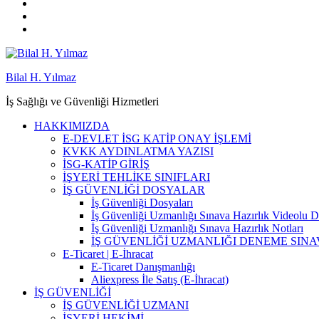
Bilal H. Yılmaz
İş Sağlığı ve Güvenliği Hizmetleri
HAKKIMIZDA
E-DEVLET İSG KATİP ONAY İŞLEMİ
KVKK AYDINLATMA YAZISI
İSG-KATİP GİRİŞ
İŞYERİ TEHLİKE SINIFLARI
İŞ GÜVENLİĞİ DOSYALAR
İş Güvenliği Dosyaları
İş Güvenliği Uzmanlığı Sınava Hazırlık Videolu D
İş Güvenliği Uzmanlığı Sınava Hazırlık Notları
İŞ GÜVENLİĞİ UZMANLIĞI DENEME SINA
E-Ticaret | E-İhracat
E-Ticaret Danışmanlığı
Aliexpress İle Satış (E-İhracat)
İŞ GÜVENLİĞİ
İŞ GÜVENLİĞİ UZMANI
İŞYERİ HEKİMİ