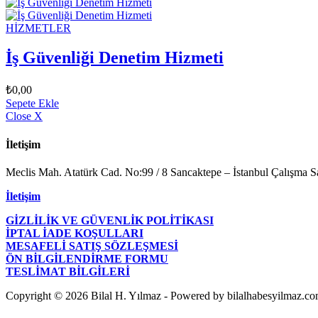
HİZMETLER
İş Güvenliği Denetim Hizmeti
₺
0,00
Sepete Ekle
Close X
İletişim
Meclis Mah. Atatürk Cad. No:99 / 8 Sancaktepe – İstanbul Çalışma Sa
İletişim
GİZLİLİK VE GÜVENLİK POLİTİKASI
İPTAL İADE KOŞULLARI
MESAFELİ SATIŞ SÖZLEŞMESİ
ÖN BİLGİLENDİRME FORMU
TESLİMAT BİLGİLERİ
Copyright © 2026 Bilal H. Yılmaz - Powered by bilalhabesyilmaz.co