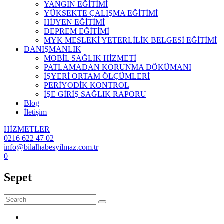
YANGIN EĞİTİMİ
YÜKSEKTE ÇALIŞMA EĞİTİMİ
HİJYEN EĞİTİMİ
DEPREM EĞİTİMİ
MYK MESLEKİ YETERLİLİK BELGESİ EĞİTİMİ
DANIŞMANLIK
MOBİL SAĞLIK HİZMETİ
PATLAMADAN KORUNMA DÖKÜMANI
İŞYERİ ORTAM ÖLÇÜMLERİ
PERİYODİK KONTROL
İŞE GİRİŞ SAĞLIK RAPORU
Blog
İletişim
HİZMETLER
0216 622 47 02
info@bilalhabesyilmaz.com.tr
0
Sepet