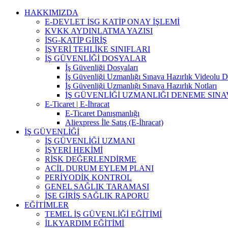
Skip
HAKKIMIZDA
to
E-DEVLET İSG KATİP ONAY İŞLEMİ
content
KVKK AYDINLATMA YAZISI
İSG-KATİP GİRİŞ
İŞYERİ TEHLİKE SINIFLARI
İŞ GÜVENLİĞİ DOSYALAR
İş Güvenliği Dosyaları
İş Güvenliği Uzmanlığı Sınava Hazırlık Videolu D
İş Güvenliği Uzmanlığı Sınava Hazırlık Notları
İŞ GÜVENLİĞİ UZMANLIĞI DENEME SINA
E-Ticaret | E-İhracat
E-Ticaret Danışmanlığı
Aliexpress İle Satış (E-İhracat)
İŞ GÜVENLİĞİ
İŞ GÜVENLİĞİ UZMANI
İŞYERİ HEKİMİ
RİSK DEĞERLENDİRME
ACİL DURUM EYLEM PLANI
PERİYODİK KONTROL
GENEL SAĞLIK TARAMASI
İŞE GİRİŞ SAĞLIK RAPORU
EĞİTİMLER
TEMEL İŞ GÜVENLİĞİ EĞİTİMİ
İLKYARDIM EĞİTİMİ