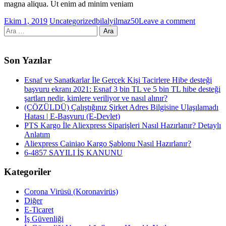
magna aliqua. Ut enim ad minim veniam
Ekim 1, 2019
Uncategorized
bilalyilmaz50
Leave a comment
Arama:
Son Yazılar
Esnaf ve Sanatkarlar İle Gerçek Kişi Tacirlere Hibe desteği
başvuru ekranı 2021: Esnaf 3 bin TL ve 5 bin TL hibe desteği
şartları nedir, kimlere veriliyor ve nasıl alınır?
(ÇÖZÜLDÜ) Çalıştığınız Şirket Adres Bilgisine Ulaşılamadı
Hatası | E-Başvuru (E-Devlet)
PTS Kargo İle Aliexpress Siparişleri Nasıl Hazırlanır? Detaylı
Anlatım
Aliexpress Cainiao Kargo Şablonu Nasıl Hazırlanır?
6-4857 SAYILI İŞ KANUNU
Kategoriler
Corona Virüsü (Koronavirüs)
Diğer
E-Ticaret
İş Güvenliği