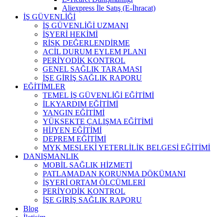
Aliexpress İle Satış (E-İhracat)
İŞ GÜVENLİĞİ
İŞ GÜVENLİĞİ UZMANI
İŞYERİ HEKİMİ
RİSK DEĞERLENDİRME
ACİL DURUM EYLEM PLANI
PERİYODİK KONTROL
GENEL SAĞLIK TARAMASI
İŞE GİRİŞ SAĞLIK RAPORU
EĞİTİMLER
TEMEL İŞ GÜVENLİĞİ EĞİTİMİ
İLKYARDIM EĞİTİMİ
YANGIN EĞİTİMİ
YÜKSEKTE ÇALIŞMA EĞİTİMİ
HİJYEN EĞİTİMİ
DEPREM EĞİTİMİ
MYK MESLEKİ YETERLİLİK BELGESİ EĞİTİMİ
DANIŞMANLIK
MOBİL SAĞLIK HİZMETİ
PATLAMADAN KORUNMA DÖKÜMANI
İŞYERİ ORTAM ÖLÇÜMLERİ
PERİYODİK KONTROL
İŞE GİRİŞ SAĞLIK RAPORU
Blog