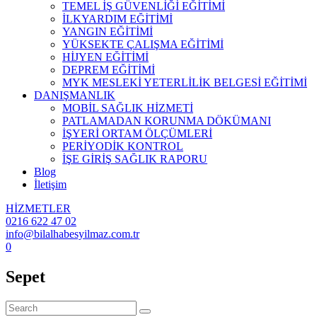
TEMEL İŞ GÜVENLİĞİ EĞİTİMİ
İLKYARDIM EĞİTİMİ
YANGIN EĞİTİMİ
YÜKSEKTE ÇALIŞMA EĞİTİMİ
HİJYEN EĞİTİMİ
DEPREM EĞİTİMİ
MYK MESLEKİ YETERLİLİK BELGESİ EĞİTİMİ
DANIŞMANLIK
MOBİL SAĞLIK HİZMETİ
PATLAMADAN KORUNMA DÖKÜMANI
İŞYERİ ORTAM ÖLÇÜMLERİ
PERİYODİK KONTROL
İŞE GİRİŞ SAĞLIK RAPORU
Blog
İletişim
HİZMETLER
0216 622 47 02
info@bilalhabesyilmaz.com.tr
0
Sepet