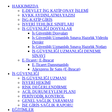
Skip
HAKKIMIZDA
to
E-DEVLET İSG KATİP ONAY İŞLEMİ
content
KVKK AYDINLATMA YAZISI
İSG-KATİP GİRİŞ
İŞYERİ TEHLİKE SINIFLARI
İŞ GÜVENLİĞİ DOSYALAR
İş Güvenliği Dosyaları
İş Güvenliği Uzmanlığı Sınava Hazırlık Videolu
Dersler
İş Güvenliği Uzmanlığı Sınava Hazırlık Notları
İŞ GÜVENLİĞİ UZMANLIĞI DENEME
SINAVI
E-Ticaret | E-İhracat
E-Ticaret Danışmanlığı
Aliexpress İle Satış (E-İhracat)
İŞ GÜVENLİĞİ
İŞ GÜVENLİĞİ UZMANI
İŞYERİ HEKİMİ
RİSK DEĞERLENDİRME
ACİL DURUM EYLEM PLANI
PERİYODİK KONTROL
GENEL SAĞLIK TARAMASI
İŞE GİRİŞ SAĞLIK RAPORU
EĞİTİMLER