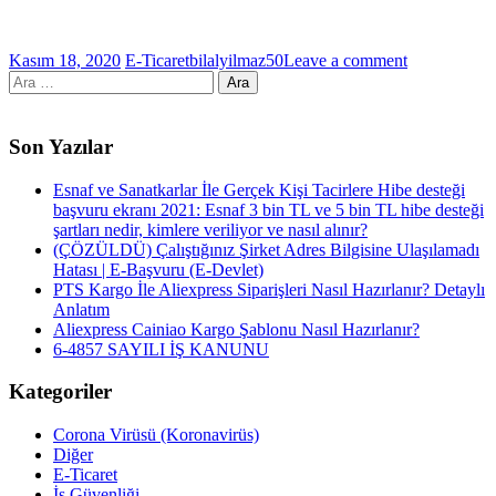
Kasım 18, 2020
E-Ticaret
bilalyilmaz50
Leave a comment
Arama:
Son Yazılar
Esnaf ve Sanatkarlar İle Gerçek Kişi Tacirlere Hibe desteği
başvuru ekranı 2021: Esnaf 3 bin TL ve 5 bin TL hibe desteği
şartları nedir, kimlere veriliyor ve nasıl alınır?
(ÇÖZÜLDÜ) Çalıştığınız Şirket Adres Bilgisine Ulaşılamadı
Hatası | E-Başvuru (E-Devlet)
PTS Kargo İle Aliexpress Siparişleri Nasıl Hazırlanır? Detaylı
Anlatım
Aliexpress Cainiao Kargo Şablonu Nasıl Hazırlanır?
6-4857 SAYILI İŞ KANUNU
Kategoriler
Corona Virüsü (Koronavirüs)
Diğer
E-Ticaret
İş Güvenliği