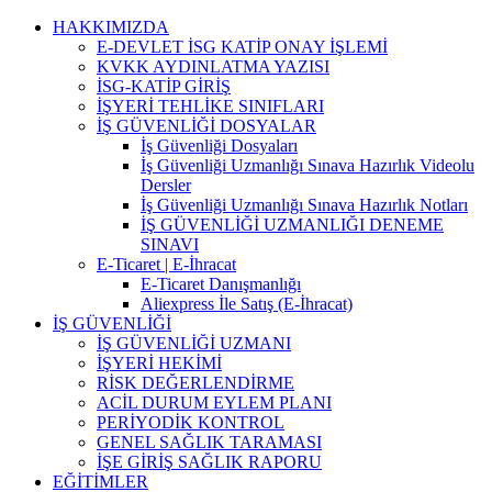
Skip
HAKKIMIZDA
to
E-DEVLET İSG KATİP ONAY İŞLEMİ
content
KVKK AYDINLATMA YAZISI
İSG-KATİP GİRİŞ
İŞYERİ TEHLİKE SINIFLARI
İŞ GÜVENLİĞİ DOSYALAR
İş Güvenliği Dosyaları
İş Güvenliği Uzmanlığı Sınava Hazırlık Videolu
Dersler
İş Güvenliği Uzmanlığı Sınava Hazırlık Notları
İŞ GÜVENLİĞİ UZMANLIĞI DENEME
SINAVI
E-Ticaret | E-İhracat
E-Ticaret Danışmanlığı
Aliexpress İle Satış (E-İhracat)
İŞ GÜVENLİĞİ
İŞ GÜVENLİĞİ UZMANI
İŞYERİ HEKİMİ
RİSK DEĞERLENDİRME
ACİL DURUM EYLEM PLANI
PERİYODİK KONTROL
GENEL SAĞLIK TARAMASI
İŞE GİRİŞ SAĞLIK RAPORU
EĞİTİMLER