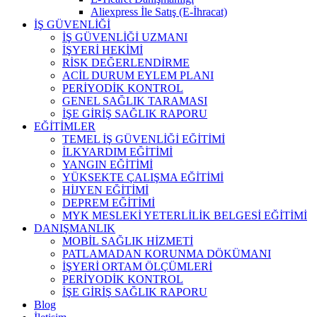
Aliexpress İle Satış (E-İhracat)
İŞ GÜVENLİĞİ
İŞ GÜVENLİĞİ UZMANI
İŞYERİ HEKİMİ
RİSK DEĞERLENDİRME
ACİL DURUM EYLEM PLANI
PERİYODİK KONTROL
GENEL SAĞLIK TARAMASI
İŞE GİRİŞ SAĞLIK RAPORU
EĞİTİMLER
TEMEL İŞ GÜVENLİĞİ EĞİTİMİ
İLKYARDIM EĞİTİMİ
YANGIN EĞİTİMİ
YÜKSEKTE ÇALIŞMA EĞİTİMİ
HİJYEN EĞİTİMİ
DEPREM EĞİTİMİ
MYK MESLEKİ YETERLİLİK BELGESİ EĞİTİMİ
DANIŞMANLIK
MOBİL SAĞLIK HİZMETİ
PATLAMADAN KORUNMA DÖKÜMANI
İŞYERİ ORTAM ÖLÇÜMLERİ
PERİYODİK KONTROL
İŞE GİRİŞ SAĞLIK RAPORU
Blog