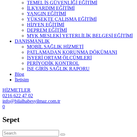
TEMEL İŞ GÜVENLİĞİ EĞİTİMİ
İLKYARDIM EĞİTİMİ
YANGIN EĞİTİMİ
YÜKSEKTE ÇALIŞMA EĞİTİMİ
HİJYEN EĞİTİMİ
DEPREM EĞİTİMİ
MYK MESLEKİ YETERLİLİK BELGESİ EĞİTİMİ
DANIŞMANLIK
MOBİL SAĞLIK HİZMETİ
PATLAMADAN KORUNMA DÖKÜMANI
İŞYERİ ORTAM ÖLÇÜMLERİ
PERİYODİK KONTROL
İŞE GİRİŞ SAĞLIK RAPORU
Blog
İletişim
HİZMETLER
0216 622 47 02
info@bilalhabesyilmaz.com.tr
0
Sepet