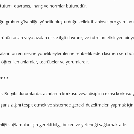
, tutum, davranış, inanç ve normlar bütünüdür.
u grubun güvenliğe yönelik oluşturduğu kellektif zihinsel programlama
rünün artan veya azalan riskle ilgili davranış ve tutmları etkileyen bir 
azaların önlenmesine yönelik eylemlerine rehberlik eden kısmen sembol
 ve öğrenilen anlamlar, tecrübeler ve yorumlardır.
çerir
ardır. Bu gibi durumlarda, azarlama korkusu veya disiplin cezası korkusu 
başarısızlığını tespit etmek ve sistemde gerekli düzeltmeleri yapmak için 
nliği sağlamaları için gerekli bilgi, beceri ve yeteneği sağlamaktadır.