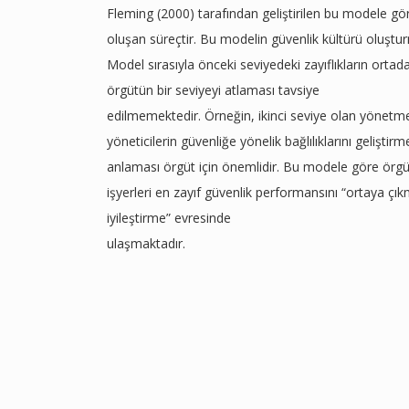
Fleming (2000) tarafından geliştirilen bu modele g
oluşan süreçtir. Bu modelin güvenlik kültürü oluşturm
Model sırasıyla önceki seviyedeki zayıflıkların ortad
örgütün bir seviyeyi atlaması tavsiye
edilmemektedir. Örneğin, ikinci seviye olan yöne
yöneticilerin güvenliğe yönelik bağlılıklarını geliştirme
anlaması örgüt için önemlidir. Bu modele göre örgü
işyerleri en zayıf güvenlik performansını “ortaya ç
iyileştirme” evresinde
ulaşmaktadır.