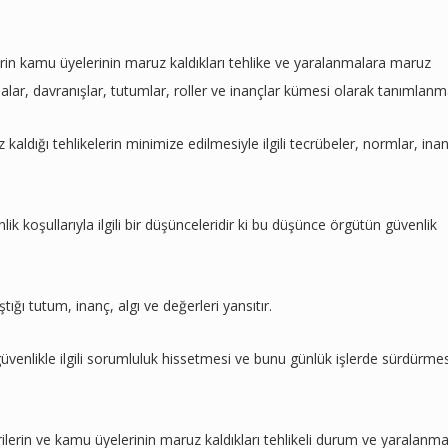
erin kamu üyelerinin maruz kaldıkları tehlike ve yaralanmalara maruz
lar, davranışlar, tutumlar, roller ve inançlar kümesi olarak tanımlanm
ldığı tehlikelerin minimize edilmesiyle ilgili tecrübeler, normlar, inan
lik koşullarıyla ilgili bir düşünceleridir ki bu düşünce örgütün güvenlik
ştığı tutum, inanç, algı ve değerleri yansıtır.
venlikle ilgili sorumluluk hissetmesi ve bunu günlük işlerde sürdürmes
rilerin ve kamu üyelerinin maruz kaldıkları tehlikeli durum ve yaralanma