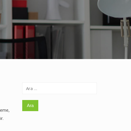
Arama:
nleme,
r.