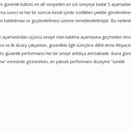
öre güvenlik kültürü en alt seviyeden en üst seviyeye kadar 5 aşamada
a süreci ve her bir sürecin kendi içinde özellikleri şekilde görülmekted
an kaldırılması ve güçlendirilmesi üzerine temellendirilmiştir. Bu nedenl
tme aşamasından üçüncü seviye olan katılma aşamasına geçmeden önc
si ve ilk düzey çalışanları, güvenlikle ilgili süreçlere dâhil etme ihtiyacın
tü güvenlik performansı her bir seviye arttıkça artmaktadır. Buna göre
ıkma” evresinde gösterirken, en yüksek performans düzeyine “sürekli