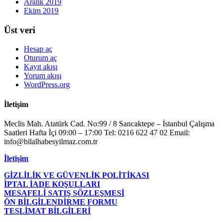
Aralık 2019
Ekim 2019
Üst veri
Hesap aç
Oturum aç
Kayıt akışı
Yorum akışı
WordPress.org
İletişim
Meclis Mah. Atatürk Cad. No:99 / 8 Sancaktepe – İstanbul Çalışma
Saatleri Hafta İçi 09:00 – 17:00 Tel: 0216 622 47 02 Email:
info@bilalhabesyilmaz.com.tr
İletişim
GİZLİLİK VE GÜVENLİK POLİTİKASI
İPTAL İADE KOŞULLARI
MESAFELİ SATIŞ SÖZLEŞMESİ
ÖN BİLGİLENDİRME FORMU
TESLİMAT BİLGİLERİ