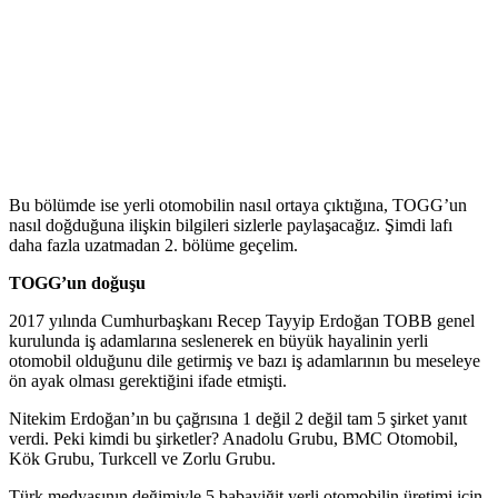
Bu bölümde ise yerli otomobilin nasıl ortaya çıktığına, TOGG’un
nasıl doğduğuna ilişkin bilgileri sizlerle paylaşacağız. Şimdi lafı
daha fazla uzatmadan 2. bölüme geçelim.
TOGG’un doğuşu
2017 yılında Cumhurbaşkanı Recep Tayyip Erdoğan TOBB genel
kurulunda iş adamlarına seslenerek en büyük hayalinin yerli
otomobil olduğunu dile getirmiş ve bazı iş adamlarının bu meseleye
ön ayak olması gerektiğini ifade etmişti.
Nitekim Erdoğan’ın bu çağrısına 1 değil 2 değil tam 5 şirket yanıt
verdi. Peki kimdi bu şirketler? Anadolu Grubu, BMC Otomobil,
Kök Grubu, Turkcell ve Zorlu Grubu.
Türk medyasının değimiyle 5 babayiğit yerli otomobilin üretimi için