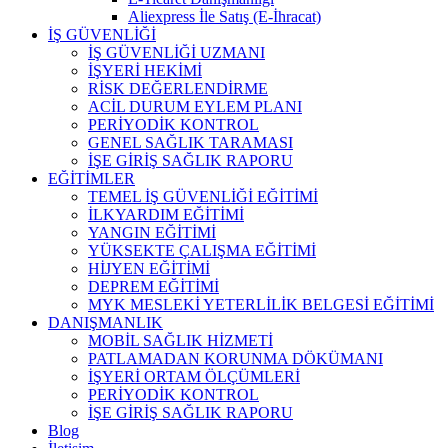
Aliexpress İle Satış (E-İhracat)
İŞ GÜVENLİĞİ
İŞ GÜVENLİĞİ UZMANI
İŞYERİ HEKİMİ
RİSK DEĞERLENDİRME
ACİL DURUM EYLEM PLANI
PERİYODİK KONTROL
GENEL SAĞLIK TARAMASI
İŞE GİRİŞ SAĞLIK RAPORU
EĞİTİMLER
TEMEL İŞ GÜVENLİĞİ EĞİTİMİ
İLKYARDIM EĞİTİMİ
YANGIN EĞİTİMİ
YÜKSEKTE ÇALIŞMA EĞİTİMİ
HİJYEN EĞİTİMİ
DEPREM EĞİTİMİ
MYK MESLEKİ YETERLİLİK BELGESİ EĞİTİMİ
DANIŞMANLIK
MOBİL SAĞLIK HİZMETİ
PATLAMADAN KORUNMA DÖKÜMANI
İŞYERİ ORTAM ÖLÇÜMLERİ
PERİYODİK KONTROL
İŞE GİRİŞ SAĞLIK RAPORU
Blog