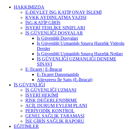
Skip
HAKKIMIZDA
to
E-DEVLET İSG KATİP ONAY İŞLEMİ
content
KVKK AYDINLATMA YAZISI
İSG-KATİP GİRİŞ
İŞYERİ TEHLİKE SINIFLARI
İŞ GÜVENLİĞİ DOSYALAR
İş Güvenliği Dosyaları
İş Güvenliği Uzmanlığı Sınava Hazırlık Videolu
Dersler
İş Güvenliği Uzmanlığı Sınava Hazırlık Notları
İŞ GÜVENLİĞİ UZMANLIĞI DENEME
SINAVI
E-Ticaret | E-İhracat
E-Ticaret Danışmanlığı
Aliexpress İle Satış (E-İhracat)
İŞ GÜVENLİĞİ
İŞ GÜVENLİĞİ UZMANI
İŞYERİ HEKİMİ
RİSK DEĞERLENDİRME
ACİL DURUM EYLEM PLANI
PERİYODİK KONTROL
GENEL SAĞLIK TARAMASI
İŞE GİRİŞ SAĞLIK RAPORU
EĞİTİMLER