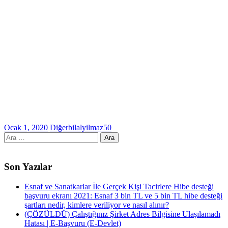
Ocak 1, 2020
Diğer
bilalyilmaz50
Arama:
Son Yazılar
Esnaf ve Sanatkarlar İle Gerçek Kişi Tacirlere Hibe desteği
başvuru ekranı 2021: Esnaf 3 bin TL ve 5 bin TL hibe desteği
şartları nedir, kimlere veriliyor ve nasıl alınır?
(ÇÖZÜLDÜ) Çalıştığınız Şirket Adres Bilgisine Ulaşılamadı
Hatası | E-Başvuru (E-Devlet)