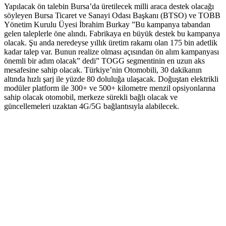
Yapılacak ön talebin Bursa’da üretilecek milli araca destek olacağı
söyleyen Bursa Ticaret ve Sanayi Odası Başkanı (BTSO) ve TOBB
Yönetim Kurulu Üyesi İbrahim Burkay ”Bu kampanya tabandan
gelen taleplerle öne alındı. Fabrikaya en büyük destek bu kampanya
olacak. Şu anda neredeyse yıllık üretim rakamı olan 175 bin adetlik
kadar talep var. Bunun realize olması açısından ön alım kampanyası
önemli bir adım olacak” dedi” TOGG segmentinin en uzun aks
mesafesine sahip olacak. Türkiye’nin Otomobili, 30 dakikanın
altında hızlı şarj ile yüzde 80 doluluğa ulaşacak. Doğuştan elektrikli
modüler platform ile 300+ ve 500+ kilometre menzil opsiyonlarına
sahip olacak otomobil, merkeze sürekli bağlı olacak ve
güncellemeleri uzaktan 4G/5G bağlantısıyla alabilecek.