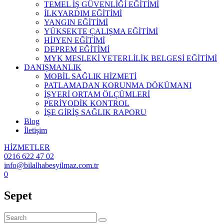
TEMEL İŞ GÜVENLİĞİ EĞİTİMİ
İLKYARDIM EĞİTİMİ
YANGIN EĞİTİMİ
YÜKSEKTE ÇALIŞMA EĞİTİMİ
HİJYEN EĞİTİMİ
DEPREM EĞİTİMİ
MYK MESLEKİ YETERLİLİK BELGESİ EĞİTİMİ
DANIŞMANLIK
MOBİL SAĞLIK HİZMETİ
PATLAMADAN KORUNMA DÖKÜMANI
İŞYERİ ORTAM ÖLÇÜMLERİ
PERİYODİK KONTROL
İŞE GİRİŞ SAĞLIK RAPORU
Blog
İletişim
HİZMETLER
0216 622 47 02
info@bilalhabesyilmaz.com.tr
0
Sepet