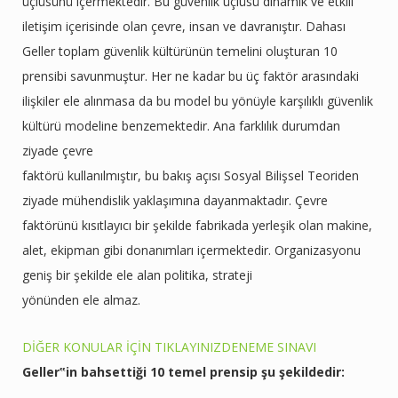
üçlüsünü içermektedir. Bu güvenlik üçlüsü dinamik ve etkili
iletişim içerisinde olan çevre, insan ve davranıştır. Dahası
Geller toplam güvenlik kültürünün temelini oluşturan 10
prensibi savunmuştur. Her ne kadar bu üç faktör arasındaki
ilişkiler ele alınmasa da bu model bu yönüyle karşılıklı güvenlik
kültürü modeline benzemektedir. Ana farklılık durumdan
ziyade çevre
faktörü kullanılmıştır, bu bakış açısı Sosyal Bilişsel Teoriden
ziyade mühendislik yaklaşımına dayanmaktadır. Çevre
faktörünü kısıtlayıcı bir şekilde fabrikada yerleşik olan makine,
alet, ekipman gibi donanımları içermektedir. Organizasyonu
geniş bir şekilde ele alan politika, strateji
yönünden ele almaz.
DİĞER KONULAR İÇİN TIKLAYINIZ
DENEME SINAVI
Geller‟in bahsettiği 10 temel prensip şu şekildedir: