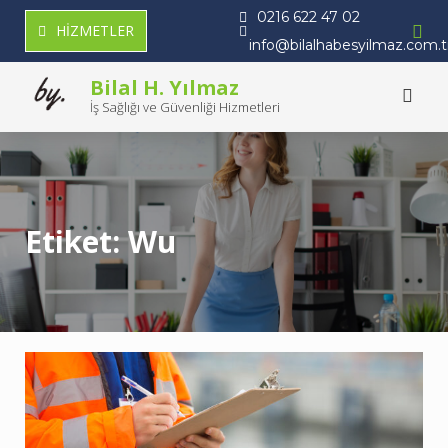
Skip
0216 622 47 02
HİZMETLER
to
info@bilalhabesyilmaz.com.t
content
Bilal H. Yılmaz
İş Sağlığı ve Güvenliği Hizmetleri
Etiket:
Wu