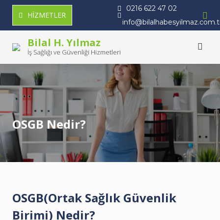
Skip
0216 622 47 02
HİZMETLER
to
info@bilalhabesyilmaz.com.t
content
Bilal H. Yılmaz
İş Sağlığı ve Güvenliği Hizmetleri
OSGB Nedir?
OSGB(Ortak Sağlık Güvenlik
Birimi) Nedir?