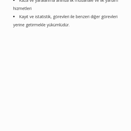
Kaza ve yaralanma anında ilk müdahale ve ilk yardım
hizmetleri
Kayıt ve istatistik, görevleri ile benzeri diğer görevleri
yerine getirmekle yükümlüdür.