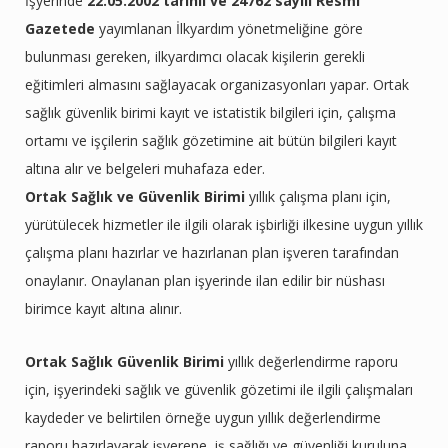
İşyerinde
22.05.2002 tarihli ve 24762 sayılı Resmi
Gazetede
yayımlanan İlkyardım yönetmeliğine göre
bulunması gereken, ilkyardımcı olacak kişilerin gerekli
eğitimleri almasını sağlayacak organizasyonları yapar. Ortak
sağlık güvenlik birimi kayıt ve istatistik bilgileri için, çalışma
ortamı ve işçilerin sağlık gözetimine ait bütün bilgileri kayıt
altına alır ve belgeleri muhafaza eder.
Ortak Sağlık ve Güvenlik Birimi
yıllık çalışma planı için,
yürütülecek hizmetler ile ilgili olarak işbirliği ilkesine uygun yıllık
çalışma planı hazırlar ve hazırlanan plan işveren tarafından
onaylanır. Onaylanan plan işyerinde ilan edilir bir nüshası
birimce kayıt altına alınır.
Ortak Sağlık Güvenlik Birimi
yıllık değerlendirme raporu
için, işyerindeki sağlık ve güvenlik gözetimi ile ilgili çalışmaları
kaydeder ve belirtilen örneğe uygun yıllık değerlendirme
raporu hazırlayarak işverene, iş sağlığı ve güvenliği kuruluna