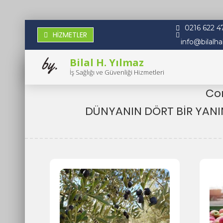
Skip
to
content
0216 622 4
HİZMETLER
info@bilalh
Bilal H. Yılmaz
İş Sağlığı ve Güvenliği Hizmetleri
Co
DÜNYANIN DÖRT BİR YAN
Etiket:
coronavirüs belirtileri