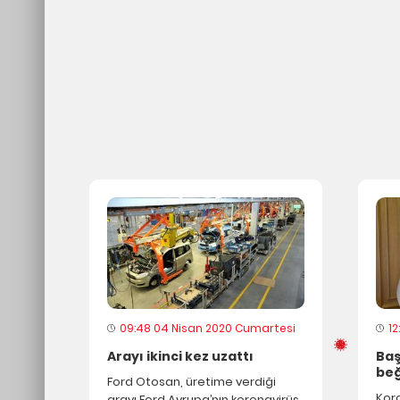
09:48 04 Nisan 2020 Cumartesi
1
Arayı ikinci kez uzattı
Baş
beğ
Ford Otosan, üretime verdiği
Kor
arayı Ford Avrupa’nın koronavirüs