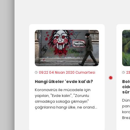
Sağ
Çocu
Çocukla
09:22 04 Nisan 2020 Cumartesi
2
Çocukl
Hangi ülkeler 'evde kal'dı?
Bol
cid
Koronavirüs ile mücadele için
sü
Hami
yapılan, "Evde kalın", "Zorunlu
Dün
olmadıkça sokağa çıkmayın"
pan
çağrılarına hangi ülke, ne oranda
COVID-
koro
uydu? Google Türkiye dahil
ciddiye
Brez
kullanıcıların konum verilerinden
Bol
131 ülkenin koronavirüs
Bununla
söy