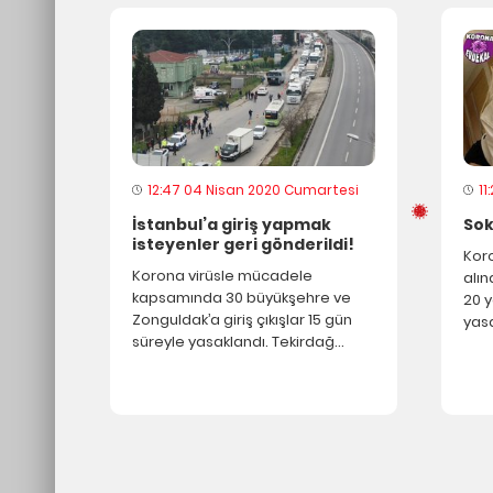
12:47 04 Nisan 2020 Cumartesi
1
İstanbul’a giriş yapmak
So
isteyenler geri gönderildi!
Kor
Korona virüsle mücadele
alın
kapsamında 30 büyükşehre ve
20 
Zonguldak’a giriş çıkışlar 15 gün
yasa
Maske yapımı için aşağıdaki görsellerden faydalanabilirsini
süreyle yasaklandı. Tekirdağ
şark
yönünden İstanbul'a giriş yapmak
etki
için sabah erken saatlerde
Kend
kontrol noktalarına gelen
isi
sürücülere jandarma ve polis
ekipleri tarafından izin verilmedi