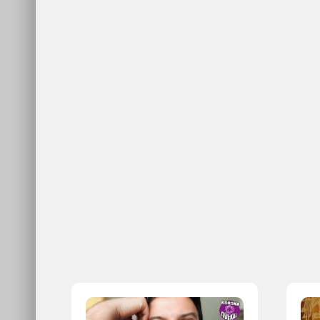
Can a mask be made at home? Practical mask making at
With the banning of going out of the street without a mask
with which materials they can make the mask to protect aga
material and sit on the face. Such masks can stop 95 perce
they can stop some of the particles coming from the outsi
While the Corona virus continues to spread, the abundanc
attention. For example; You can easily make a mask from a 
about during these disaster days is whether the mask is pr
home…
HOW TO MAKE A MASK AT HOME?