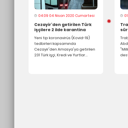
Klinik 
04:09 04 Nisan 2020 Cumartesi
0
Cezayir'den getirilen Türk
Tra
işçilere 2 ilde karantina
sür
Yeni tip koronavirüs (Kovid-19)
Tra
tedbirleri kapsamında
Abd
Cor
Cezayir'den Amasya'ya getirilen
"Mi
231 Türk işçi, Kredi ve Yurtlar
des
Bul
Kurumuna (KYK) ait öğrenci
sürü
yurduna yerleştirildi. Kovid-19
önlemleri nedeniyle işçi olarak
Hasta b
çalıştıkları Cezayir'den Tokat'a
damlacı
getirilen 320 Türk vatandaşı da,
parçacı
Kredi ve Yurtlar Kurumuna (KYK)
ait öğrenci yurtlarına yerleştirildi
yıkanma
alınabi
Ha
Vi
or