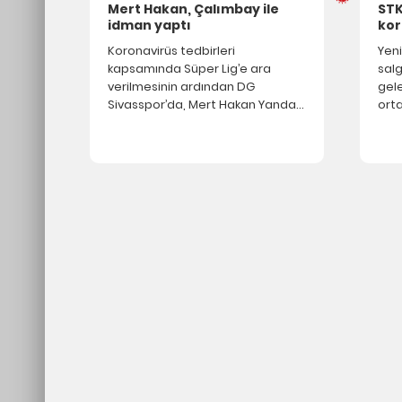
Mert Hakan, Çalımbay ile
STK
idman yaptı
kor
Koronavirüs tedbirleri
Yeni
kapsamında Süper Lig’e ara
salg
verilmesinin ardından DG
gele
Sivasspor’da, Mert Hakan Yandaş,
ort
kulüp tesislerinde teknik direktör
Açık
Rıza Çalımbay ile beraber idman
sonr
yaptı
kald
Virü
yayı
çıka
ihti
öde
Evde maske yapılabilir mi? Evde pr