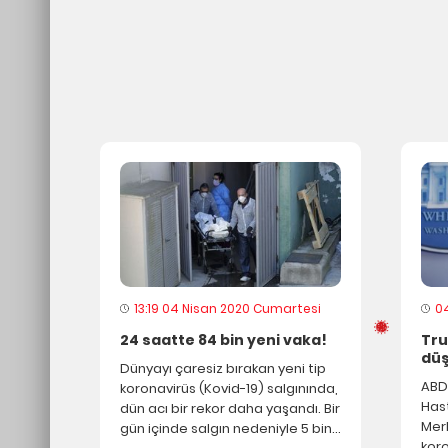
Eti
Wu
hay
pa
13 O
Tay
7 Oca
Da
Ye
13:19 04 Nisan 2020 Cumartesi
0
24 saatte 84 bin yeni vaka!
Tru
Enfek
düş
Dünyayı çaresiz bırakan yeni tip
He
ABD
koronavirüs (Kovid-19) salgınında,
Has
dün acı bir rekor daha yaşandı. Bir
He
Merk
gün içinde salgın nedeniyle 5 bin
SA
koro