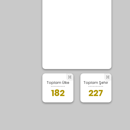
e
rüsten
klu
 Ev
de
Toplam Ülke
Toplam Şehir
182
227
uğu
e
maske