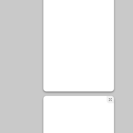
Hesap aç
Oturum aç
Kayıt akışı
Yorum akışı
WordPress.org
mask
re it
 a mask
to do
be
y, but
ia.
. Many