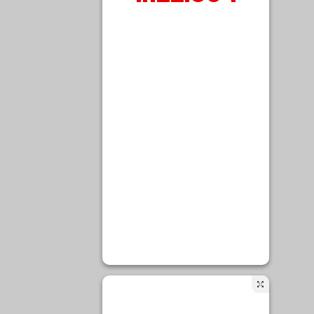
Kategoriler
Corona Virüsü (Koronavirüs)
Diğer
E-Ticaret
İş Güvenliği
İş Güvenliği Uzmanlığı Sınava Hazırlık
Notları
Uncategorized
YÖNETİM SİSTEMLERİ
 – 350
ber e-
Arşivler