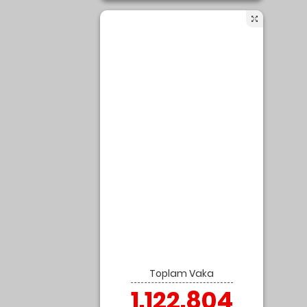
Son Yazılar
Esnaf ve Sanatkarlar İle Gerçek Kişi
Tacirlere Hibe desteği başvuru
ekranı 2021: Esnaf 3 bin TL ve 5 bin TL
hibe desteği şartları nedir, kimlere
veriliyor ve nasıl alınır?
(ÇÖZÜLDÜ) Çalıştığınız Şirket Adres
Bilgisine Ulaşılamadı Hatası | E-
şı
Başvuru (E-Devlet)
?
PTS Kargo İle Aliexpress Siparişleri
Nasıl Hazırlanır? Detaylı Anlatım
Aliexpress Cainiao Kargo Şablonu
Nasıl Hazırlanır?
ere
6-4857 SAYILI İŞ KANUNU
Toplam Vaka
ında
1.122.804
lık