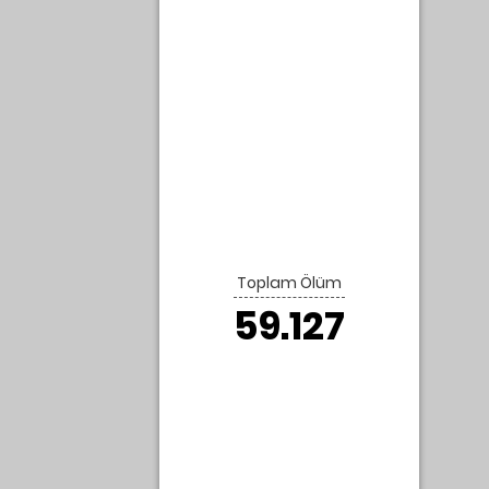
l
aches
ve
Toplam Ölüm
59.127