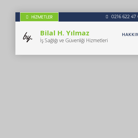
Skip
to
content
HİZMETLER
0216 622 47
Bilal H. Yılmaz
HAKKI
İş Sağlığı ve Güvenliği Hizmetleri