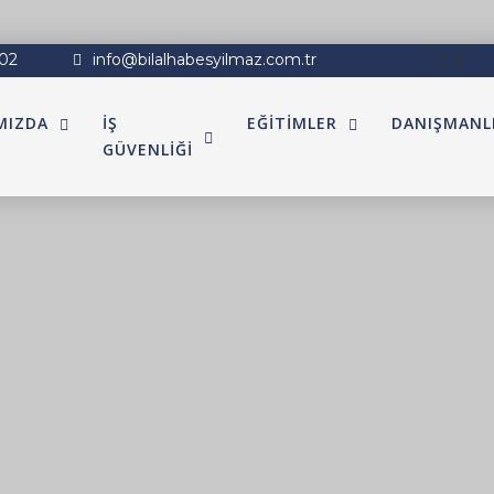
0
 02
info@bilalhabesyilmaz.com.tr
MIZDA
İŞ
EĞİTİMLER
DANIŞMANL
GÜVENLİĞİ