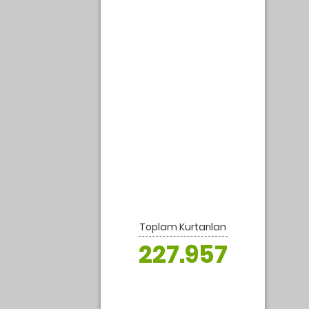
n
Mayıs 2021
iğiyle
Kasım 2020
Temmuz 2020
Haziran 2020
Nisan 2020
i bir
Mart 2020
i
Ocak 2020
Aralık 2019
ı ağız
Ekim 2019
u
Toplam Kurtarılan
227.957
Üst veri