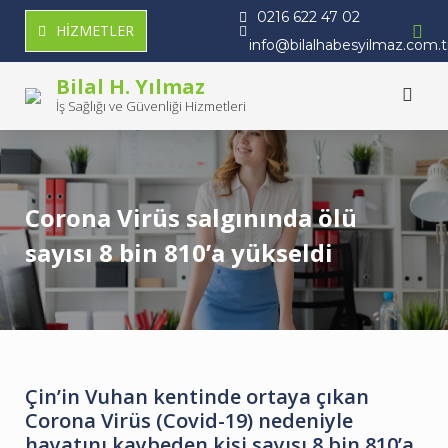
Skip
0216 622 47 02
HİZMETLER
to
info@bilalhabesyilmaz.com.t
content
Bilal H. Yılmaz
İş Sağlığı ve Güvenliği Hizmetleri
Corona Virüs salgınında ölü
sayısı 8 bin 810’a yükseldi
Çin’in Vuhan kentinde ortaya çıkan
Corona Virüs (Covid-19) nedeniyle
hayatını kaybeden kişi sayısı 8 bin 810’a,