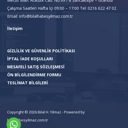
Meclis Mah. Atatürk Cad. No:99 / 8 Sancaktepe – İstanbul
Çalışma Saatleri Hafta İçi 09:00 – 17:00 Tel: 0216 622 47 02
Email: info@bilalhabesyilmaz.com.tr
İletişim
GİZLİLİK VE GÜVENLİK POLİTİKASI
İPTAL İADE KOŞULLARI
MESAFELİ SATIŞ SÖZLEŞMESİ
ÖN BİLGİLENDİRME FORMU
TESLİMAT BİLGİLERİ
Copyright © 2026 Bilal H. Yılmaz - Powered by
bilalhabesyilmaz.com.tr