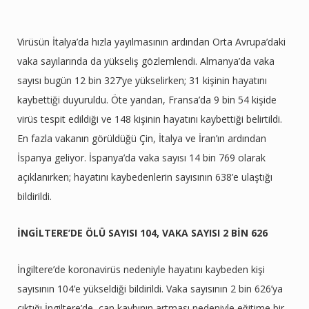
Virüsün İtalya’da hızla yayılmasının ardından Orta Avrupa’daki
vaka sayılarında da yükseliş gözlemlendi. Almanya’da vaka
sayısı bugün 12 bin 327’ye yükselirken; 31 kişinin hayatını
kaybettiği duyuruldu. Öte yandan, Fransa’da 9 bin 54 kişide
virüs tespit edildiği ve 148 kişinin hayatını kaybettiği belirtildi.
En fazla vakanın görüldüğü Çin, İtalya ve İran’ın ardından
İspanya geliyor. İspanya’da vaka sayısı 14 bin 769 olarak
açıklanırken; hayatını kaybedenlerin sayısının 638’e ulaştığı
bildirildi.
İNGİLTERE’DE ÖLÜ SAYISI 104, VAKA SAYISI 2 BİN 626
İngiltere’de koronavirüs nedeniyle hayatını kaybeden kişi
sayısının 104’e yükseldiği bildirildi. Vaka sayısının 2 bin 626’ya
çıktığı İngiltere’de, can kaybının artması nedeniyle eğitime bir