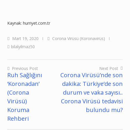
Kaynak: hurriyet.com.tr
Mart 19, 2020
Corona Virüsü (Koronavirüs)
bilalyilmaz50
Previous Post
Next Post
Ruh Sağlığını
Corona Virüsü’nde son
Yazı
‘Koronadan’
dakika: Türkiye’de son
gezinmesi
(Corona
durum ve vaka sayısı..
Virüsü)
Corona Virüsü tedavisi
Koruma
bulundu mu?
Rehberi